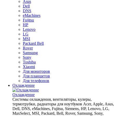
Asus
Dell
DNS
eMachines
Fujitsu
HP
Lenovo
LG
MSI
Packard Bell
Rover
Samsung
Sony
Toshiba
Xiaomi
Для мониторов
Для планшетов
Для телефонов
Охлаждение
Охлаждение
Системы охлаждения, вентиляторы, кулеры,
термотрубки, радиаторы для ноутбуков Acer, Apple, Asus,
Dell, DNS, eMachines, Fujitsu, Siemens, HP, Lenovo, LG,
MaxSelect, MSI, Packard, Bell, Rover, Samsung, Sony,