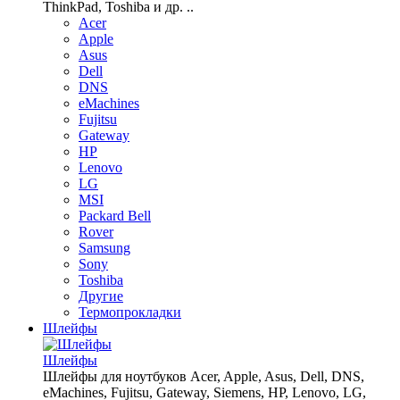
ThinkPad, Toshiba и др. ..
Acer
Apple
Asus
Dell
DNS
eMachines
Fujitsu
Gateway
HP
Lenovo
LG
MSI
Packard Bell
Rover
Samsung
Sony
Toshiba
Другие
Термопрокладки
Шлейфы
Шлейфы
Шлейфы для ноутбуков Acer, Apple, Asus, Dell, DNS,
eMachines, Fujitsu, Gateway, Siemens, HP, Lenovo, LG,