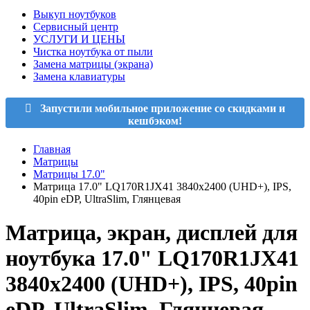
Выкуп ноутбуков
Сервисный центр
УСЛУГИ И ЦЕНЫ
Чистка ноутбука от пыли
Замена матрицы (экрана)
Замена клавиатуры
Запустили мобильное приложение со скидками и
кешбэком!
Главная
Матрицы
Матрицы 17.0"
Матрица 17.0" LQ170R1JX41 3840x2400 (UHD+), IPS,
40pin eDP, UltraSlim, Глянцевая
Матрица, экран, дисплей для
ноутбука 17.0" LQ170R1JX41
3840x2400 (UHD+), IPS, 40pin
eDP, UltraSlim, Глянцевая