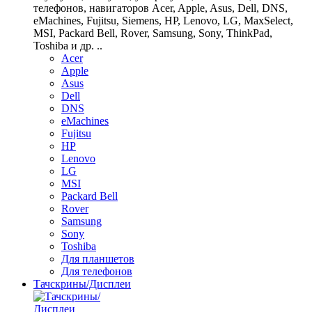
телефонов, навигаторов Acer, Apple, Asus, Dell, DNS,
eMachines, Fujitsu, Siemens, HP, Lenovo, LG, MaxSelect,
MSI, Packard Bell, Rover, Samsung, Sony, ThinkPad,
Toshiba и др. ..
Acer
Apple
Asus
Dell
DNS
eMachines
Fujitsu
HP
Lenovo
LG
MSI
Packard Bell
Rover
Samsung
Sony
Toshiba
Для планшетов
Для телефонов
Тачскрины/Дисплеи