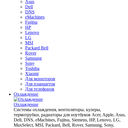
Asus
Dell
DNS
eMachines
Fujitsu
HP
Lenovo
LG
MSI
Packard Bell
Rover
Samsung
Sony
Toshiba
Xiaomi
Для мониторов
Для планшетов
Для телефонов
Охлаждение
Охлаждение
Системы охлаждения, вентиляторы, кулеры,
термотрубки, радиаторы для ноутбуков Acer, Apple, Asus,
Dell, DNS, eMachines, Fujitsu, Siemens, HP, Lenovo, LG,
MaxSelect, MSI, Packard, Bell, Rover, Samsung, Sony,