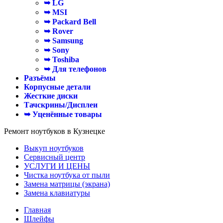
➥ LG
➥ MSI
➥ Packard Bell
➥ Rover
➥ Samsung
➥ Sony
➥ Toshiba
➥ Для телефонов
Разъёмы
Корпусные детали
Жесткие диски
Тачскрины/Дисплеи
➥ Уценённые товары
Ремонт ноутбуков в Кузнецке
Выкуп ноутбуков
Сервисный центр
УСЛУГИ И ЦЕНЫ
Чистка ноутбука от пыли
Замена матрицы (экрана)
Замена клавиатуры
Главная
Шлейфы