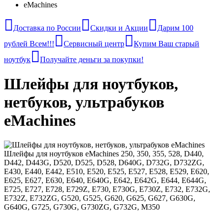
eMachines
Доставка по России
Скидки и Акции
Дарим 100
рублей Всем!!!
Сервисный центр
Купим Ваш старый
ноутбук
Получайте деньги за покупки!
Шлейфы для ноутбуков,
нетбуков, ультрабуков
eMachines
Шлейфы для ноутбуков eMachines 250, 350, 355, 528, D440,
D442, D443G, D520, D525, D528, D640G, D732G, D732ZG,
E430, E440, E442, E510, E520, E525, E527, E528, E529, E620,
E625, E627, E630, E640, E640G, E642, E642G, E644, E644G,
E725, E727, E728, E729Z, E730, E730G, E730Z, E732, E732G,
E732Z, E732ZG, G520, G525, G620, G625, G627, G630G,
G640G, G725, G730G, G730ZG, G732G, M350