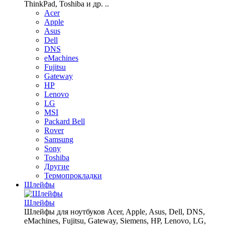
ThinkPad, Toshiba и др. ..
Acer
Apple
Asus
Dell
DNS
eMachines
Fujitsu
Gateway
HP
Lenovo
LG
MSI
Packard Bell
Rover
Samsung
Sony
Toshiba
Другие
Термопрокладки
Шлейфы
Шлейфы
Шлейфы для ноутбуков Acer, Apple, Asus, Dell, DNS,
eMachines, Fujitsu, Gateway, Siemens, HP, Lenovo, LG,