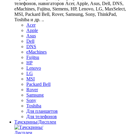
телефонов, навигаторов Acer, Apple, Asus, Dell, DNS,
eMachines, Fujitsu, Siemens, HP, Lenovo, LG, MaxSelect,
MSI, Packard Bell, Rover, Samsung, Sony, ThinkPad,
Toshiba и др. ..
Acer
Apple
Asus
Dell
DNS
eMachines
Fujitsu
HP
Lenovo
LG
MSI
Packard Bell
Rover
Samsung
Sony
Toshiba
Для планшетов
Для телефонов
Тачскрины/Дисплеи