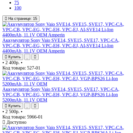
75
100
На странице:
15
Аккумулятор Sony Vaio SVE14, SVE15, SVE17, VPC-CA,
VPC-CB, VPC-EG, VPC-EH, VPC-EJ, AI-SVE14 Li-Ion
4400mAh, 11.1V OEM Amperin
Купить
•
2 400р.
•
Код товара: 527-01
Аккумулятор Sony Vaio SVE14, SVE15, SVE17, VPC-CA,
VPC-CB, VPC-EG, VPC-EH, VPC-EJ, VGP-BPS26 Li-Ion
5200mAh, 11.1V OEM
Купить
•
2 500р.
•
Код товара: 5966-01
Доступно