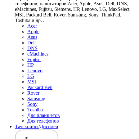
телефонов, навигаторов Acer, Apple, Asus, Dell, DNS,
eMachines, Fujitsu, Siemens, HP, Lenovo, LG, MaxSelect,
MSI, Packard Bell, Rover, Samsung, Sony, ThinkPad,
Toshiba и др. ..
Acer
Apple
Asus
Dell
DNS
eMachines
Fujitsu
HP
Lenovo
LG
MSI
Packard Bell
Rover
Samsung
Sony
Toshiba
Для планшетов
Для телефонов
Тачскрины/Дисплеи