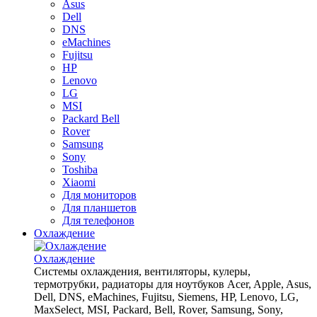
Asus
Dell
DNS
eMachines
Fujitsu
HP
Lenovo
LG
MSI
Packard Bell
Rover
Samsung
Sony
Toshiba
Xiaomi
Для мониторов
Для планшетов
Для телефонов
Охлаждение
Охлаждение
Системы охлаждения, вентиляторы, кулеры,
термотрубки, радиаторы для ноутбуков Acer, Apple, Asus,
Dell, DNS, eMachines, Fujitsu, Siemens, HP, Lenovo, LG,
MaxSelect, MSI, Packard, Bell, Rover, Samsung, Sony,