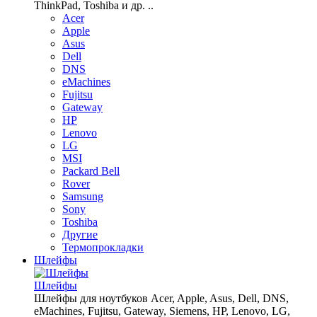
ThinkPad, Toshiba и др. ..
Acer
Apple
Asus
Dell
DNS
eMachines
Fujitsu
Gateway
HP
Lenovo
LG
MSI
Packard Bell
Rover
Samsung
Sony
Toshiba
Другие
Термопрокладки
Шлейфы
Шлейфы
Шлейфы для ноутбуков Acer, Apple, Asus, Dell, DNS,
eMachines, Fujitsu, Gateway, Siemens, HP, Lenovo, LG,