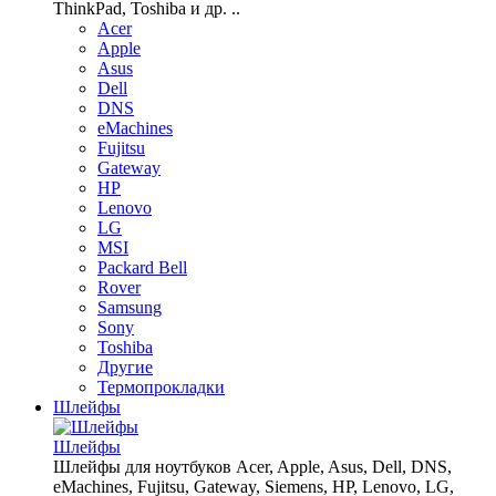
ThinkPad, Toshiba и др. ..
Acer
Apple
Asus
Dell
DNS
eMachines
Fujitsu
Gateway
HP
Lenovo
LG
MSI
Packard Bell
Rover
Samsung
Sony
Toshiba
Другие
Термопрокладки
Шлейфы
Шлейфы
Шлейфы для ноутбуков Acer, Apple, Asus, Dell, DNS,
eMachines, Fujitsu, Gateway, Siemens, HP, Lenovo, LG,