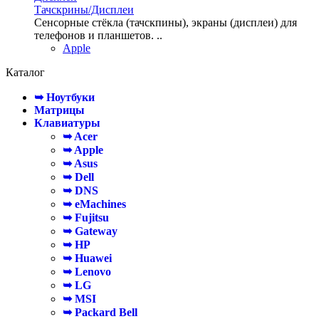
Тачскрины/Дисплеи
Сенсорные стёкла (тачскпины), экраны (дисплеи) для
телефонов и планшетов. ..
Apple
Каталог
➥ Ноутбуки
Матрицы
Клавиатуры
➥ Acer
➥ Apple
➥ Asus
➥ Dell
➥ DNS
➥ eMachines
➥ Fujitsu
➥ Gateway
➥ HP
➥ Huawei
➥ Lenovo
➥ LG
➥ MSI
➥ Packard Bell