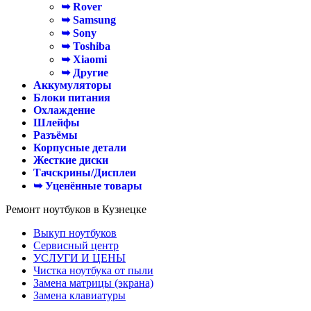
➥ Rover
➥ Samsung
➥ Sony
➥ Toshiba
➥ Xiaomi
➥ Другие
Аккумуляторы
Блоки питания
Охлаждение
Шлейфы
Разъёмы
Корпусные детали
Жесткие диски
Тачскрины/Дисплеи
➥ Уценённые товары
Ремонт ноутбуков в Кузнецке
Выкуп ноутбуков
Сервисный центр
УСЛУГИ И ЦЕНЫ
Чистка ноутбука от пыли
Замена матрицы (экрана)
Замена клавиатуры