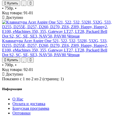
Купить
•
750р.
•
Код товара: 91-01
Доступно
Клавиатура Acer Aspire One 521, 522, 532, 532H, 532G, 533,
D255, D255E, D257, D260, D270, ZE6, ZH9, Happy, Happy2,
E100, eMachines 350, 355, Gateway LT27, LT28, Packard Bell
Dot S2, SC, SE, SE3, NAV50, PAV80 Чёрная
Купить
•
700р.
•
Код товара: 92-01
Доступно
Показано с 1 по 2 из 2 (страниц: 1)
Информация
О Нас
Оплата и доставка
Бонусная программа
Оптовики