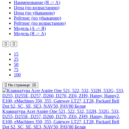
Наименование (Я -> А)
Цена (по возрастанию)
Цена (по убыванию)
Рейтинг (по убыванию)
Рейтинг (по возрастанию)
Модель (А -> Я)
Модель (Я -> А)
15
25
50
75
100
На странице:
15
Клавиатура Acer Aspire One 521, 522, 532, 532H, 532G, 533,
D255, D255E, D257, D260, D270, ZE6, ZH9, Happy, Happy2,
E100, eMachines 350, 355, Gateway LT27, LT28, Packard Bell
Dot S2, SC, SE, SE3, NAV50, PAV80 Белая