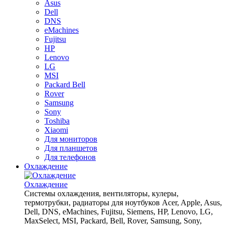
Asus
Dell
DNS
eMachines
Fujitsu
HP
Lenovo
LG
MSI
Packard Bell
Rover
Samsung
Sony
Toshiba
Xiaomi
Для мониторов
Для планшетов
Для телефонов
Охлаждение
Охлаждение
Системы охлаждения, вентиляторы, кулеры,
термотрубки, радиаторы для ноутбуков Acer, Apple, Asus,
Dell, DNS, eMachines, Fujitsu, Siemens, HP, Lenovo, LG,
MaxSelect, MSI, Packard, Bell, Rover, Samsung, Sony,