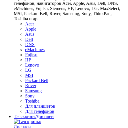
телефонов, навигаторов Acer, Apple, Asus, Dell, DNS,
eMachines, Fujitsu, Siemens, HP, Lenovo, LG, MaxSelect,
MSI, Packard Bell, Rover, Samsung, Sony, ThinkPad,
Toshiba и др. ..
Acer
Apple
Asus
Dell
DNS
eMachines
Fujitsu
HP
Lenovo
LG
MSI
Packard Bell
Rover
Samsung
Sony
Toshiba
Для планшетов
Для телефонов
Тачскрины/Дисплеи