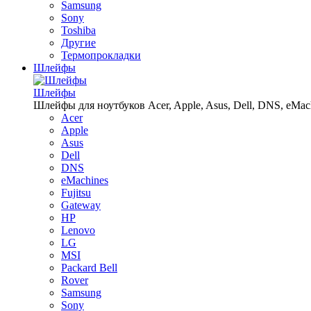
Samsung
Sony
Toshiba
Другие
Термопрокладки
Шлейфы
Шлейфы
Шлейфы для ноутбуков Acer, Apple, Asus, Dell, DNS, eMachin
Acer
Apple
Asus
Dell
DNS
eMachines
Fujitsu
Gateway
HP
Lenovo
LG
MSI
Packard Bell
Rover
Samsung
Sony