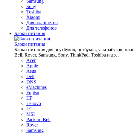
Samsung
Sony
Toshiba
Xiaomi
Для планшетов
Для телефонов
Блоки питания
Блоки питания
Блоки питания для ноутбуков, нетбуков, ультрабуков, планш
Bell, Rover, Samsung, Sony, ThinkPad, Toshiba и др. ..
Acer
Apple
Asus
Dell
DNS
eMachines
Fujitsu
HP
Lenovo
LG
MSI
Packard Bell
Rover
Samsung