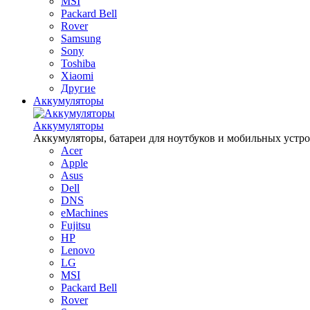
MSI
Packard Bell
Rover
Samsung
Sony
Toshiba
Xiaomi
Другие
Аккумуляторы
Аккумуляторы
Аккумуляторы, батареи для ноутбуков и мобильных устройств
Acer
Apple
Asus
Dell
DNS
eMachines
Fujitsu
HP
Lenovo
LG
MSI
Packard Bell
Rover