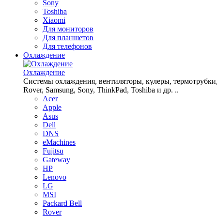
Sony
Toshiba
Xiaomi
Для мониторов
Для планшетов
Для телефонов
Охлаждение
Охлаждение
Системы охлаждения, вентиляторы, кулеры, термотрубки, рад
Rover, Samsung, Sony, ThinkPad, Toshiba и др. ..
Acer
Apple
Asus
Dell
DNS
eMachines
Fujitsu
Gateway
HP
Lenovo
LG
MSI
Packard Bell
Rover