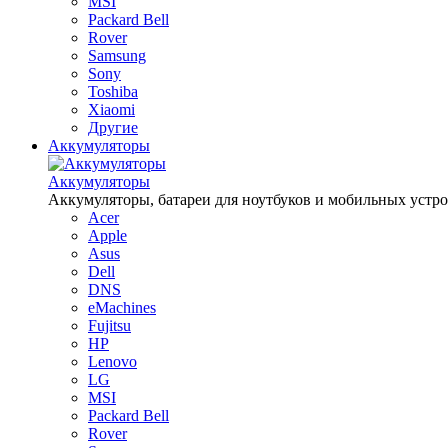
MSI
Packard Bell
Rover
Samsung
Sony
Toshiba
Xiaomi
Другие
Аккумуляторы
Аккумуляторы
Аккумуляторы, батареи для ноутбуков и мобильных устройств
Acer
Apple
Asus
Dell
DNS
eMachines
Fujitsu
HP
Lenovo
LG
MSI
Packard Bell
Rover