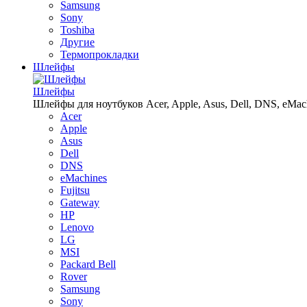
Samsung
Sony
Toshiba
Другие
Термопрокладки
Шлейфы
Шлейфы
Шлейфы для ноутбуков Acer, Apple, Asus, Dell, DNS, eMachin
Acer
Apple
Asus
Dell
DNS
eMachines
Fujitsu
Gateway
HP
Lenovo
LG
MSI
Packard Bell
Rover
Samsung
Sony