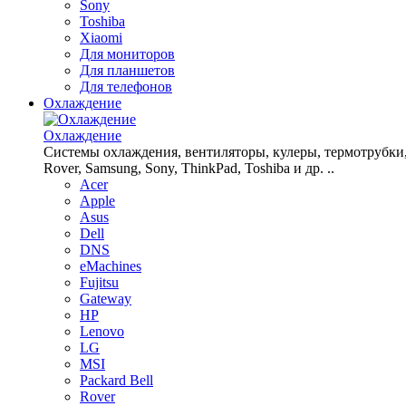
Sony
Toshiba
Xiaomi
Для мониторов
Для планшетов
Для телефонов
Охлаждение
Охлаждение
Системы охлаждения, вентиляторы, кулеры, термотрубки, рад
Rover, Samsung, Sony, ThinkPad, Toshiba и др. ..
Acer
Apple
Asus
Dell
DNS
eMachines
Fujitsu
Gateway
HP
Lenovo
LG
MSI
Packard Bell
Rover