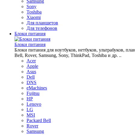
Samsung
Sony
Toshiba
Xiaomi
Для планшетов
Для телефонов
Блоки питания
Блоки питания
Блоки питания для ноутбуков, нетбуков, ультрабуков, планш
Bell, Rover, Samsung, Sony, ThinkPad, Toshiba и др. ..
Acer
Apple
Asus
Dell
DNS
eMachines
Fujitsu
HP
Lenovo
LG
MSI
Packard Bell
Rover
Samsung