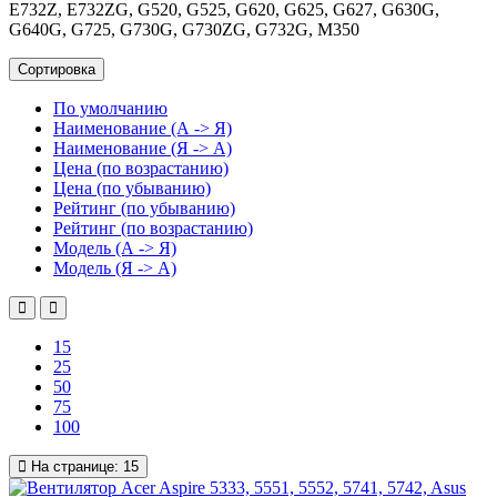
E732Z, E732ZG, G520, G525, G620, G625, G627, G630G,
G640G, G725, G730G, G730ZG, G732G, M350
Сортировка
По умолчанию
Наименование (А -> Я)
Наименование (Я -> А)
Цена (по возрастанию)
Цена (по убыванию)
Рейтинг (по убыванию)
Рейтинг (по возрастанию)
Модель (А -> Я)
Модель (Я -> А)
15
25
50
75
100
На странице:
15