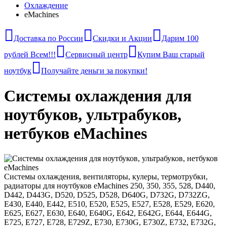
Охлаждение
eMachines
Доставка по России
Скидки и Акции
Дарим 100
рублей Всем!!!
Сервисный центр
Купим Ваш старый
ноутбук
Получайте деньги за покупки!
Системы охлаждения для
ноутбуков, ультрабуков,
нетбуков eMachines
Системы охлаждения, вентиляторы, кулеры, термотрубки,
радиаторы для ноутбуков eMachines 250, 350, 355, 528, D440,
D442, D443G, D520, D525, D528, D640G, D732G, D732ZG,
E430, E440, E442, E510, E520, E525, E527, E528, E529, E620,
E625, E627, E630, E640, E640G, E642, E642G, E644, E644G,
E725, E727, E728, E729Z, E730, E730G, E730Z, E732, E732G,