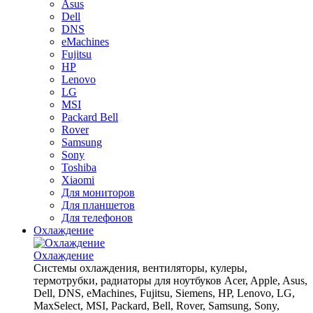
Asus
Dell
DNS
eMachines
Fujitsu
HP
Lenovo
LG
MSI
Packard Bell
Rover
Samsung
Sony
Toshiba
Xiaomi
Для мониторов
Для планшетов
Для телефонов
Охлаждение
Охлаждение
Системы охлаждения, вентиляторы, кулеры,
термотрубки, радиаторы для ноутбуков Acer, Apple, Asus,
Dell, DNS, eMachines, Fujitsu, Siemens, HP, Lenovo, LG,
MaxSelect, MSI, Packard, Bell, Rover, Samsung, Sony,