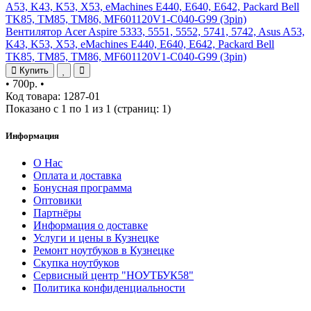
Вентилятор Acer Aspire 5333, 5551, 5552, 5741, 5742, Asus A53,
K43, K53, X53, eMachines E440, E640, E642, Packard Bell
TK85, TM85, TM86, MF601120V1-C040-G99 (3pin)
Купить
•
700р.
•
Код товара: 1287-01
Показано с 1 по 1 из 1 (страниц: 1)
Информация
О Нас
Оплата и доставка
Бонусная программа
Оптовики
Партнёры
Информация о доставке
Услуги и цены в Кузнецке
Ремонт ноутбуков в Кузнецке
Скупка ноутбуков
Сервисный центр "НОУТБУК58"
Политика конфиденциальности