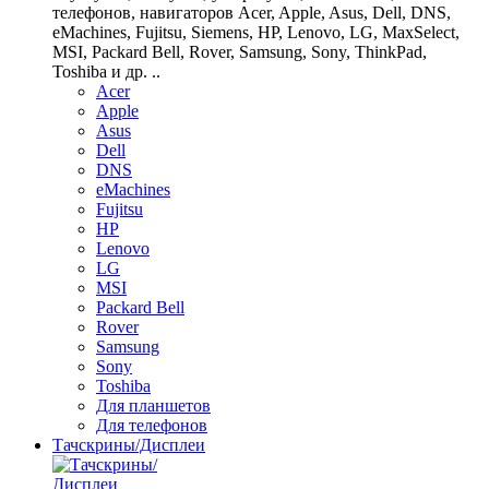
телефонов, навигаторов Acer, Apple, Asus, Dell, DNS,
eMachines, Fujitsu, Siemens, HP, Lenovo, LG, MaxSelect,
MSI, Packard Bell, Rover, Samsung, Sony, ThinkPad,
Toshiba и др. ..
Acer
Apple
Asus
Dell
DNS
eMachines
Fujitsu
HP
Lenovo
LG
MSI
Packard Bell
Rover
Samsung
Sony
Toshiba
Для планшетов
Для телефонов
Тачскрины/Дисплеи