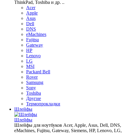
ThinkPad, Toshiba и др. ..
Acer
Apple
Asus
Dell
DNS
eMachines
Fujitsu
Gateway
HP
Lenovo
LG
MSI
Packard Bell
Rover
Samsung
Sony
Toshiba
Другие
Термопрокладки
Шлейфы
Шлейфы
Шлейфы для ноутбуков Acer, Apple, Asus, Dell, DNS,
eMachines, Fujitsu, Gateway, Siemens, HP, Lenovo, LG,