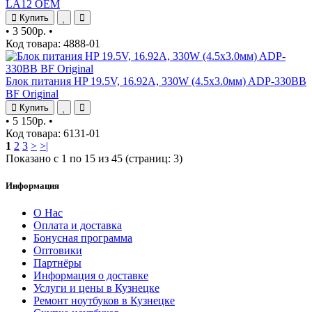
LA12 OEM
Купить
•
3 500р.
•
Код товара: 4888-01
Блок питания HP 19.5V, 16.92A, 330W (4.5x3.0мм) ADP-330BB
BF Original
Купить
•
5 150р.
•
Код товара: 6131-01
1
2
3
>
>|
Показано с 1 по 15 из 45 (страниц: 3)
Информация
О Нас
Оплата и доставка
Бонусная программа
Оптовики
Партнёры
Информация о доставке
Услуги и цены в Кузнецке
Ремонт ноутбуков в Кузнецке