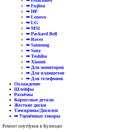
➥ eMachines
➥ Fujitsu
➥ HP
➥ Lenovo
➥ LG
➥ MSI
➥ Packard Bell
➥ Rover
➥ Samsung
➥ Sony
➥ Toshiba
➥ Xiaomi
➥ Для мониторов
➥ Для планшетов
➥ Для телефонов
Охлаждение
Шлейфы
Разъёмы
Корпусные детали
Жесткие диски
Тачскрины/Дисплеи
➥ Уценённые товары
Ремонт ноутбуков в Кузнецке