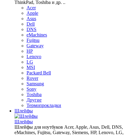
ThinkPad, Toshiba и др. ..
Acer
Apple
Asus
Dell
DNS
eMachines
Fujitsu
Gateway
HP
Lenovo
LG
MSI
Packard Bell
Rover
Samsung
Sony
Toshiba
Другие
Термопрокладки
Шлейфы
Шлейфы
Шлейфы для ноутбуков Acer, Apple, Asus, Dell, DNS,
eMachines, Fujitsu, Gateway, Siemens, HP, Lenovo, LG,