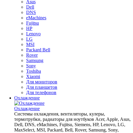
Asus
Dell
DNS
eMachines
Fujitsu
HP
Lenovo
LG
MSI
Packard Bell
Rover
Samsung
Sony
Toshiba
Xiaomi
Для мониторов
Для планшетов
Для телефонов
Охлаждение
Охлаждение
Системы охлаждения, вентиляторы, кулеры,
термотрубки, радиаторы для ноутбуков Acer, Apple, Asus,
Dell, DNS, eMachines, Fujitsu, Siemens, HP, Lenovo, LG,
MaxSelect, MSI, Packard, Bell, Rover, Samsung, Sony,