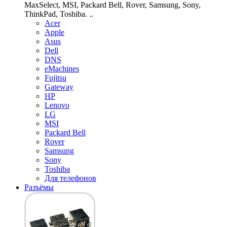
MaxSelect, MSI, Packard Bell, Rover, Samsung, Sony,
ThinkPad, Toshiba. ..
Acer
Apple
Asus
Dell
DNS
eMachines
Fujitsu
Gateway
HP
Lenovo
LG
MSI
Packard Bell
Rover
Samsung
Sony
Toshiba
Для телефонов
Разъёмы