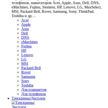
телефонов, навигаторов Acer, Apple, Asus, Dell, DNS,
eMachines, Fujitsu, Siemens, HP, Lenovo, LG, MaxSelect,
MSI, Packard Bell, Rover, Samsung, Sony, ThinkPad,
Toshiba и др. ..
Acer
Apple
Asus
Dell
DNS
eMachines
Fujitsu
HP
Lenovo
LG
MSI
Packard Bell
Rover
Samsung
Sony
Toshiba
Для планшетов
Для телефонов
Тачскрины/Дисплеи