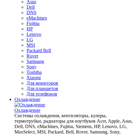
Asus
Dell
DNS
eMachines
Fujitsu
HP
Lenovo
LG
MSI
Packard Bell
Rover
Samsung
Sony
Toshiba
Xiaomi
Для мониторов
Для планшетов
Для телефонов
Охлаждение
Охлаждение
Системы охлаждения, вентиляторы, кулеры,
термотрубки, радиаторы для ноутбуков Acer, Apple, Asus,
Dell, DNS, eMachines, Fujitsu, Siemens, HP, Lenovo, LG,
MaxSelect, MSI, Packard, Bell, Rover, Samsung, Sony,