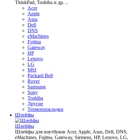
ThinkPad, Toshiba и др. ..
Acer
Apple
Asus
Dell
DNS
eMachines
Fujitsu
Gateway
HP
Lenovo
LG
MSI
Packard Bell
Rover
Samsung
Sony
Toshiba
Другие
Термопрокладки
Шлейфы
Шлейфы
Шлейфы для ноутбуков Acer, Apple, Asus, Dell, DNS,
eMachines, Fujitsu, Gateway, Siemens, HP, Lenovo, LG,