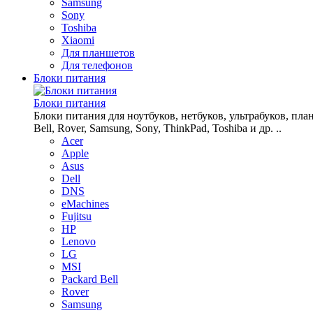
Samsung
Sony
Toshiba
Xiaomi
Для планшетов
Для телефонов
Блоки питания
Блоки питания
Блоки питания для ноутбуков, нетбуков, ультрабуков, планш
Bell, Rover, Samsung, Sony, ThinkPad, Toshiba и др. ..
Acer
Apple
Asus
Dell
DNS
eMachines
Fujitsu
HP
Lenovo
LG
MSI
Packard Bell
Rover
Samsung