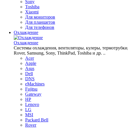
Sony
Toshiba
Xiaomi
Для мониторов
Для планшетов
Для телефонов
Охлаждение
Охлаждение
Системы охлаждения, вентиляторы, кулеры, термотрубки, рад
Rover, Samsung, Sony, ThinkPad, Toshiba и др. ..
Acer
Apple
Asus
Dell
DNS
eMachines
Fujitsu
Gateway
HP
Lenovo
LG
MSI
Packard Bell
Rover