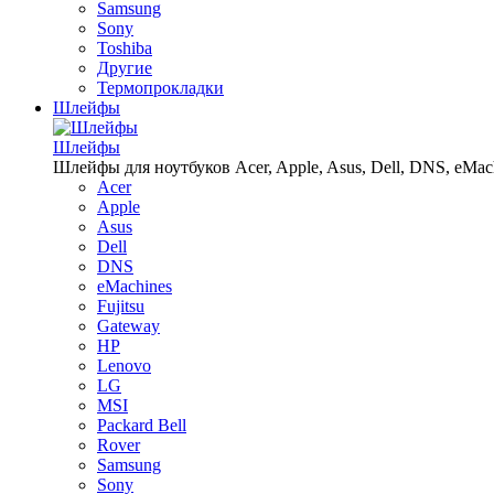
Samsung
Sony
Toshiba
Другие
Термопрокладки
Шлейфы
Шлейфы
Шлейфы для ноутбуков Acer, Apple, Asus, Dell, DNS, eMachin
Acer
Apple
Asus
Dell
DNS
eMachines
Fujitsu
Gateway
HP
Lenovo
LG
MSI
Packard Bell
Rover
Samsung
Sony