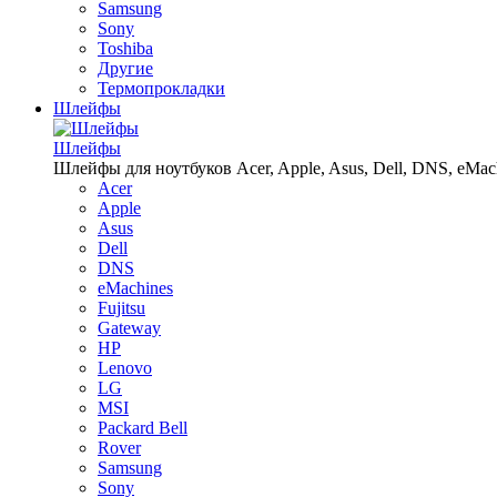
Samsung
Sony
Toshiba
Другие
Термопрокладки
Шлейфы
Шлейфы
Шлейфы для ноутбуков Acer, Apple, Asus, Dell, DNS, eMachin
Acer
Apple
Asus
Dell
DNS
eMachines
Fujitsu
Gateway
HP
Lenovo
LG
MSI
Packard Bell
Rover
Samsung
Sony