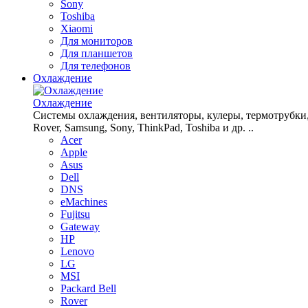
Sony
Toshiba
Xiaomi
Для мониторов
Для планшетов
Для телефонов
Охлаждение
Охлаждение
Системы охлаждения, вентиляторы, кулеры, термотрубки, рад
Rover, Samsung, Sony, ThinkPad, Toshiba и др. ..
Acer
Apple
Asus
Dell
DNS
eMachines
Fujitsu
Gateway
HP
Lenovo
LG
MSI
Packard Bell
Rover