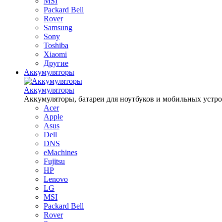
MSI
Packard Bell
Rover
Samsung
Sony
Toshiba
Xiaomi
Другие
Аккумуляторы
Аккумуляторы
Аккумуляторы, батареи для ноутбуков и мобильных устройств
Acer
Apple
Asus
Dell
DNS
eMachines
Fujitsu
HP
Lenovo
LG
MSI
Packard Bell
Rover