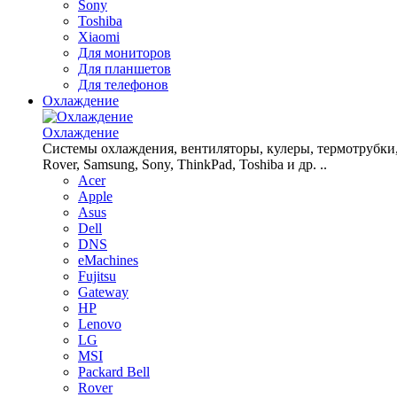
Sony
Toshiba
Xiaomi
Для мониторов
Для планшетов
Для телефонов
Охлаждение
Охлаждение
Системы охлаждения, вентиляторы, кулеры, термотрубки, рад
Rover, Samsung, Sony, ThinkPad, Toshiba и др. ..
Acer
Apple
Asus
Dell
DNS
eMachines
Fujitsu
Gateway
HP
Lenovo
LG
MSI
Packard Bell
Rover