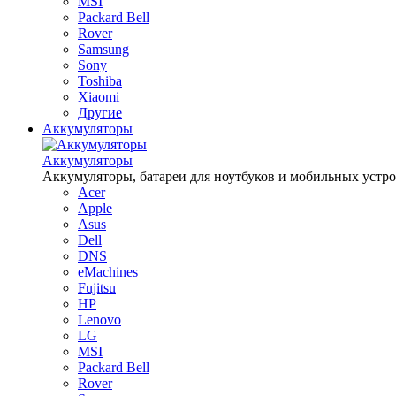
MSI
Packard Bell
Rover
Samsung
Sony
Toshiba
Xiaomi
Другие
Аккумуляторы
Аккумуляторы
Аккумуляторы, батареи для ноутбуков и мобильных устройств
Acer
Apple
Asus
Dell
DNS
eMachines
Fujitsu
HP
Lenovo
LG
MSI
Packard Bell
Rover