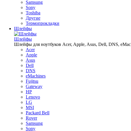
Samsung
Sony
Toshiba
Другие
Термопрокладки
Шлейфы
Шлейфы
Шлейфы для ноутбуков Acer, Apple, Asus, Dell, DNS, eMachin
Acer
Apple
Asus
Dell
DNS
eMachines
Fujitsu
Gateway
HP
Lenovo
LG
MSI
Packard Bell
Rover
Samsung
Sony