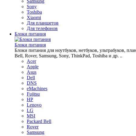
Samsung
Sony
Toshiba
Xiaomi
Для планшетов
Для телефонов
Блоки питания
Блоки питания
Блоки питания для ноутбуков, нетбуков, ультрабуков, планш
Bell, Rover, Samsung, Sony, ThinkPad, Toshiba и др. ..
Acer
Apple
Asus
Dell
DNS
eMachines
Fujitsu
HP
Lenovo
LG
MSI
Packard Bell
Rover
Samsung