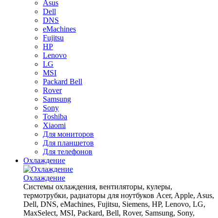
Asus
Dell
DNS
eMachines
Fujitsu
HP
Lenovo
LG
MSI
Packard Bell
Rover
Samsung
Sony
Toshiba
Xiaomi
Для мониторов
Для планшетов
Для телефонов
Охлаждение
Охлаждение
Системы охлаждения, вентиляторы, кулеры,
термотрубки, радиаторы для ноутбуков Acer, Apple, Asus,
Dell, DNS, eMachines, Fujitsu, Siemens, HP, Lenovo, LG,
MaxSelect, MSI, Packard, Bell, Rover, Samsung, Sony,