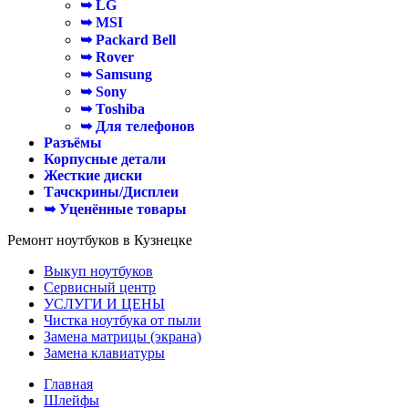
➥ LG
➥ MSI
➥ Packard Bell
➥ Rover
➥ Samsung
➥ Sony
➥ Toshiba
➥ Для телефонов
Разъёмы
Корпусные детали
Жесткие диски
Тачскрины/Дисплеи
➥ Уценённые товары
Ремонт ноутбуков в Кузнецке
Выкуп ноутбуков
Сервисный центр
УСЛУГИ И ЦЕНЫ
Чистка ноутбука от пыли
Замена матрицы (экрана)
Замена клавиатуры
Главная
Шлейфы