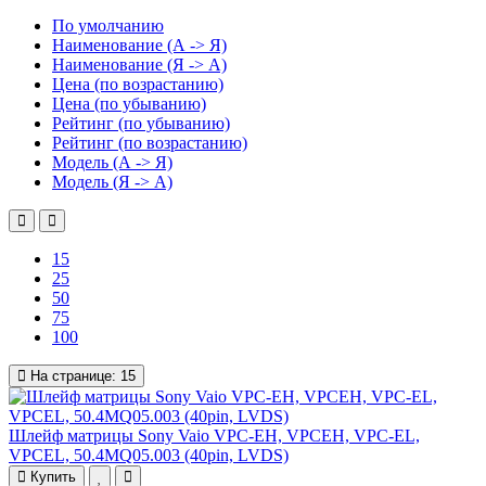
По умолчанию
Наименование (А -> Я)
Наименование (Я -> А)
Цена (по возрастанию)
Цена (по убыванию)
Рейтинг (по убыванию)
Рейтинг (по возрастанию)
Модель (А -> Я)
Модель (Я -> А)
15
25
50
75
100
На странице:
15
Шлейф матрицы Sony Vaio VPC-EH, VPCEH, VPC-EL,
VPCEL, 50.4MQ05.003 (40pin, LVDS)
Купить