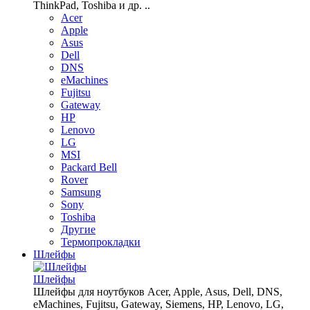
ThinkPad, Toshiba и др. ..
Acer
Apple
Asus
Dell
DNS
eMachines
Fujitsu
Gateway
HP
Lenovo
LG
MSI
Packard Bell
Rover
Samsung
Sony
Toshiba
Другие
Термопрокладки
Шлейфы
Шлейфы
Шлейфы для ноутбуков Acer, Apple, Asus, Dell, DNS,
eMachines, Fujitsu, Gateway, Siemens, HP, Lenovo, LG,