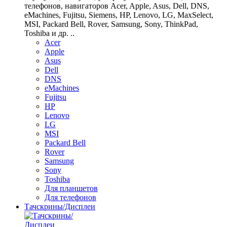
телефонов, навигаторов Acer, Apple, Asus, Dell, DNS,
eMachines, Fujitsu, Siemens, HP, Lenovo, LG, MaxSelect,
MSI, Packard Bell, Rover, Samsung, Sony, ThinkPad,
Toshiba и др. ..
Acer
Apple
Asus
Dell
DNS
eMachines
Fujitsu
HP
Lenovo
LG
MSI
Packard Bell
Rover
Samsung
Sony
Toshiba
Для планшетов
Для телефонов
Тачскрины/Дисплеи