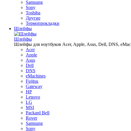
Samsung
Sony
Toshiba
Другие
Термопрокладки
Шлейфы
Шлейфы
Шлейфы для ноутбуков Acer, Apple, Asus, Dell, DNS, eMachin
Acer
Apple
Asus
Dell
DNS
eMachines
Fujitsu
Gateway
HP
Lenovo
LG
MSI
Packard Bell
Rover
Samsung
Sony