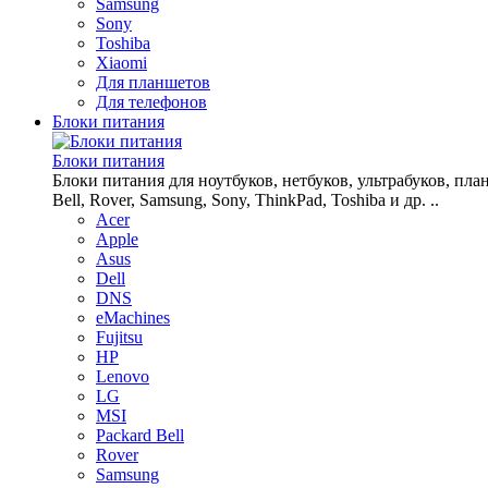
Samsung
Sony
Toshiba
Xiaomi
Для планшетов
Для телефонов
Блоки питания
Блоки питания
Блоки питания для ноутбуков, нетбуков, ультрабуков, планш
Bell, Rover, Samsung, Sony, ThinkPad, Toshiba и др. ..
Acer
Apple
Asus
Dell
DNS
eMachines
Fujitsu
HP
Lenovo
LG
MSI
Packard Bell
Rover
Samsung