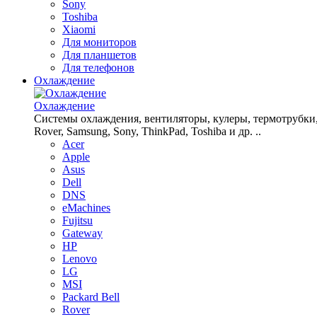
Sony
Toshiba
Xiaomi
Для мониторов
Для планшетов
Для телефонов
Охлаждение
Охлаждение
Системы охлаждения, вентиляторы, кулеры, термотрубки, рад
Rover, Samsung, Sony, ThinkPad, Toshiba и др. ..
Acer
Apple
Asus
Dell
DNS
eMachines
Fujitsu
Gateway
HP
Lenovo
LG
MSI
Packard Bell
Rover