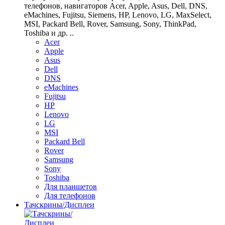
телефонов, навигаторов Acer, Apple, Asus, Dell, DNS,
eMachines, Fujitsu, Siemens, HP, Lenovo, LG, MaxSelect,
MSI, Packard Bell, Rover, Samsung, Sony, ThinkPad,
Toshiba и др. ..
Acer
Apple
Asus
Dell
DNS
eMachines
Fujitsu
HP
Lenovo
LG
MSI
Packard Bell
Rover
Samsung
Sony
Toshiba
Для планшетов
Для телефонов
Тачскрины/Дисплеи