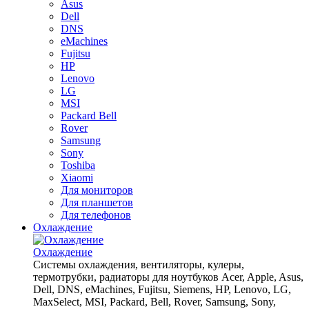
Asus
Dell
DNS
eMachines
Fujitsu
HP
Lenovo
LG
MSI
Packard Bell
Rover
Samsung
Sony
Toshiba
Xiaomi
Для мониторов
Для планшетов
Для телефонов
Охлаждение
Охлаждение
Системы охлаждения, вентиляторы, кулеры,
термотрубки, радиаторы для ноутбуков Acer, Apple, Asus,
Dell, DNS, eMachines, Fujitsu, Siemens, HP, Lenovo, LG,
MaxSelect, MSI, Packard, Bell, Rover, Samsung, Sony,