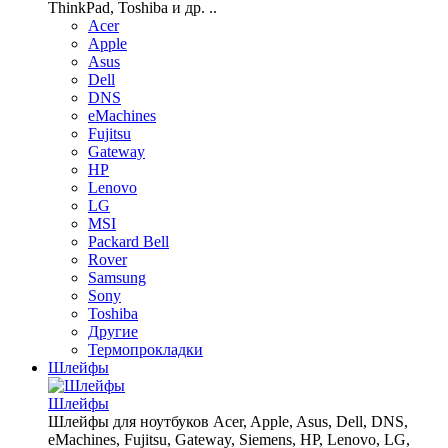
ThinkPad, Toshiba и др. ..
Acer
Apple
Asus
Dell
DNS
eMachines
Fujitsu
Gateway
HP
Lenovo
LG
MSI
Packard Bell
Rover
Samsung
Sony
Toshiba
Другие
Термопрокладки
Шлейфы
Шлейфы
Шлейфы для ноутбуков Acer, Apple, Asus, Dell, DNS,
eMachines, Fujitsu, Gateway, Siemens, HP, Lenovo, LG,