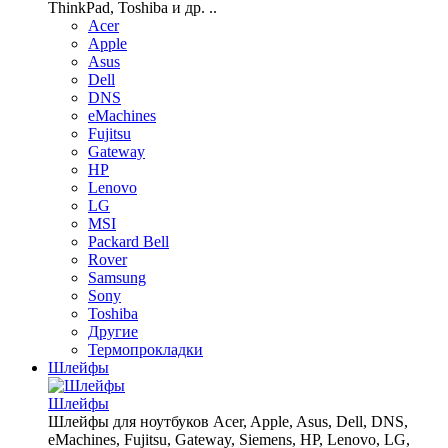
ThinkPad, Toshiba и др. ..
Acer
Apple
Asus
Dell
DNS
eMachines
Fujitsu
Gateway
HP
Lenovo
LG
MSI
Packard Bell
Rover
Samsung
Sony
Toshiba
Другие
Термопрокладки
Шлейфы
Шлейфы
Шлейфы для ноутбуков Acer, Apple, Asus, Dell, DNS,
eMachines, Fujitsu, Gateway, Siemens, HP, Lenovo, LG,