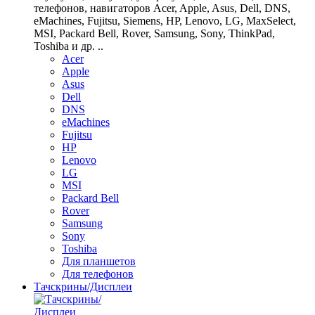
телефонов, навигаторов Acer, Apple, Asus, Dell, DNS,
eMachines, Fujitsu, Siemens, HP, Lenovo, LG, MaxSelect,
MSI, Packard Bell, Rover, Samsung, Sony, ThinkPad,
Toshiba и др. ..
Acer
Apple
Asus
Dell
DNS
eMachines
Fujitsu
HP
Lenovo
LG
MSI
Packard Bell
Rover
Samsung
Sony
Toshiba
Для планшетов
Для телефонов
Тачскрины/Дисплеи