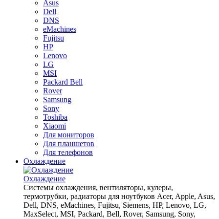
Asus
Dell
DNS
eMachines
Fujitsu
HP
Lenovo
LG
MSI
Packard Bell
Rover
Samsung
Sony
Toshiba
Xiaomi
Для мониторов
Для планшетов
Для телефонов
Охлаждение
Охлаждение
Системы охлаждения, вентиляторы, кулеры,
термотрубки, радиаторы для ноутбуков Acer, Apple, Asus,
Dell, DNS, eMachines, Fujitsu, Siemens, HP, Lenovo, LG,
MaxSelect, MSI, Packard, Bell, Rover, Samsung, Sony,