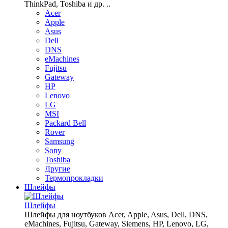
ThinkPad, Toshiba и др. ..
Acer
Apple
Asus
Dell
DNS
eMachines
Fujitsu
Gateway
HP
Lenovo
LG
MSI
Packard Bell
Rover
Samsung
Sony
Toshiba
Другие
Термопрокладки
Шлейфы
Шлейфы
Шлейфы для ноутбуков Acer, Apple, Asus, Dell, DNS,
eMachines, Fujitsu, Gateway, Siemens, HP, Lenovo, LG,