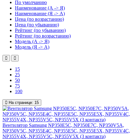
По умолчанию
Наименование (А -> Я)
Наименование (Я -> А)
Цена (по возрастанию)
Цена (по убыванию)
Рейтинг (по убыванию)
Рейтинг (по возрастанию)
Модель (А -> Я)
Модель (Я -> А)
15
25
50
75
100
На странице:
15
Вентилятор Samsung NP350E5C, NP350E7C, NP350V5A,
NP350V5C, NP355E4C, NP355E5C, NP355E5X, NP355V4C,
NP355V4X, NP355V5C, NP355V5X (3 контакта)