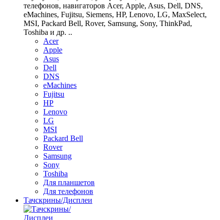
телефонов, навигаторов Acer, Apple, Asus, Dell, DNS,
eMachines, Fujitsu, Siemens, HP, Lenovo, LG, MaxSelect,
MSI, Packard Bell, Rover, Samsung, Sony, ThinkPad,
Toshiba и др. ..
Acer
Apple
Asus
Dell
DNS
eMachines
Fujitsu
HP
Lenovo
LG
MSI
Packard Bell
Rover
Samsung
Sony
Toshiba
Для планшетов
Для телефонов
Тачскрины/Дисплеи