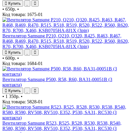
Купить
•
650р.
•
Код товара: 1675-01
Вентилятор Samsung P210, Q210, Q320, R425, R463, R467,
R468, R469, R470, R515, R518, R519, R520, R522, R560, R620,
R70, R700, X460, KSB0705HA-8J1X (3pin)
Купить
•
600р.
•
Код товара: 1684-01
Вентилятор Samsung P500, R58, R60, BA31-00051B (3
контакта)
Купить
•
1 350р.
•
Код товара: 5828-01
Вентилятор Samsung R523, R525, R528, R530, R538, R540,
R580, R590, RV508, RV510, E352, P530, SA31, RC530 (3