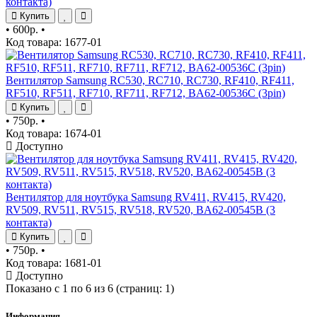
контакта)
Купить
•
600р.
•
Код товара: 1677-01
Вентилятор Samsung RC530, RC710, RC730, RF410, RF411,
RF510, RF511, RF710, RF711, RF712, BA62-00536C (3pin)
Купить
•
750р.
•
Код товара: 1674-01
Доступно
Вентилятор для ноутбука Samsung RV411, RV415, RV420,
RV509, RV511, RV515, RV518, RV520, BA62-00545B (3
контакта)
Купить
•
750р.
•
Код товара: 1681-01
Доступно
Показано с 1 по 6 из 6 (страниц: 1)
Информация