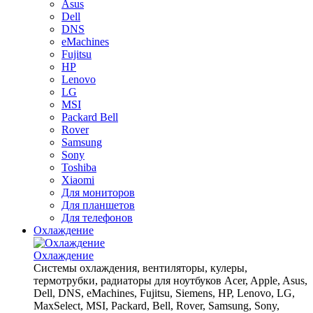
Asus
Dell
DNS
eMachines
Fujitsu
HP
Lenovo
LG
MSI
Packard Bell
Rover
Samsung
Sony
Toshiba
Xiaomi
Для мониторов
Для планшетов
Для телефонов
Охлаждение
Охлаждение
Системы охлаждения, вентиляторы, кулеры,
термотрубки, радиаторы для ноутбуков Acer, Apple, Asus,
Dell, DNS, eMachines, Fujitsu, Siemens, HP, Lenovo, LG,
MaxSelect, MSI, Packard, Bell, Rover, Samsung, Sony,