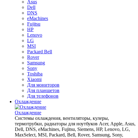
Asus
Dell
DNS
eMachines
Fujitsu
HP
Lenovo
LG
MSI
Packard Bell
Rover
Samsung
Sony
Toshiba
Xiaomi
Для мониторов
Для планшетов
Для телефонов
Охлаждение
Охлаждение
Системы охлаждения, вентиляторы, кулеры,
термотрубки, радиаторы для ноутбуков Acer, Apple, Asus,
Dell, DNS, eMachines, Fujitsu, Siemens, HP, Lenovo, LG,
MaxSelect, MSI, Packard, Bell, Rover, Samsung, Sony,