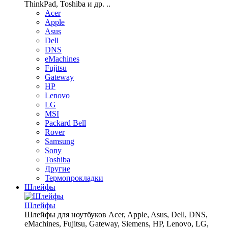
ThinkPad, Toshiba и др. ..
Acer
Apple
Asus
Dell
DNS
eMachines
Fujitsu
Gateway
HP
Lenovo
LG
MSI
Packard Bell
Rover
Samsung
Sony
Toshiba
Другие
Термопрокладки
Шлейфы
Шлейфы
Шлейфы для ноутбуков Acer, Apple, Asus, Dell, DNS,
eMachines, Fujitsu, Gateway, Siemens, HP, Lenovo, LG,