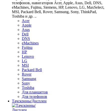
телефонов, навигаторов Acer, Apple, Asus, Dell, DNS,
eMachines, Fujitsu, Siemens, HP, Lenovo, LG, MaxSelect,
MSI, Packard Bell, Rover, Samsung, Sony, ThinkPad,
Toshiba и др. ..
Acer
Apple
Asus
Dell
DNS
eMachines
Fujitsu
HP
Lenovo
LG
MSI
Packard Bell
Rover
Samsung
Sony
Toshiba
Для планшетов
Для телефонов
Тачскрины/Дисплеи