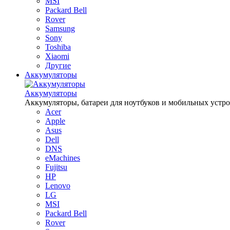
MSI
Packard Bell
Rover
Samsung
Sony
Toshiba
Xiaomi
Другие
Аккумуляторы
Аккумуляторы
Аккумуляторы, батареи для ноутбуков и мобильных устройств
Acer
Apple
Asus
Dell
DNS
eMachines
Fujitsu
HP
Lenovo
LG
MSI
Packard Bell
Rover