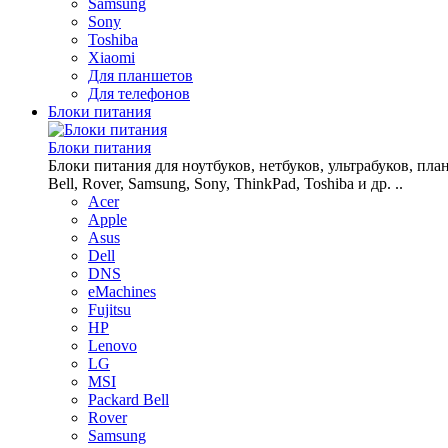
Samsung
Sony
Toshiba
Xiaomi
Для планшетов
Для телефонов
Блоки питания
Блоки питания
Блоки питания для ноутбуков, нетбуков, ультрабуков, планш
Bell, Rover, Samsung, Sony, ThinkPad, Toshiba и др. ..
Acer
Apple
Asus
Dell
DNS
eMachines
Fujitsu
HP
Lenovo
LG
MSI
Packard Bell
Rover
Samsung