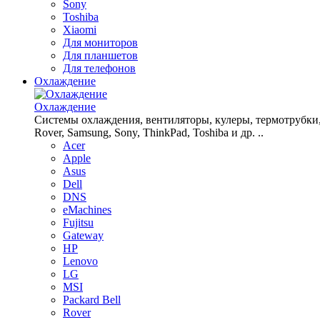
Sony
Toshiba
Xiaomi
Для мониторов
Для планшетов
Для телефонов
Охлаждение
Охлаждение
Системы охлаждения, вентиляторы, кулеры, термотрубки, рад
Rover, Samsung, Sony, ThinkPad, Toshiba и др. ..
Acer
Apple
Asus
Dell
DNS
eMachines
Fujitsu
Gateway
HP
Lenovo
LG
MSI
Packard Bell
Rover