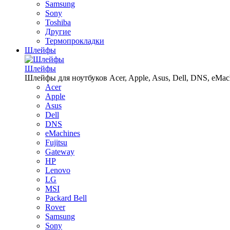
Samsung
Sony
Toshiba
Другие
Термопрокладки
Шлейфы
Шлейфы
Шлейфы для ноутбуков Acer, Apple, Asus, Dell, DNS, eMachin
Acer
Apple
Asus
Dell
DNS
eMachines
Fujitsu
Gateway
HP
Lenovo
LG
MSI
Packard Bell
Rover
Samsung
Sony