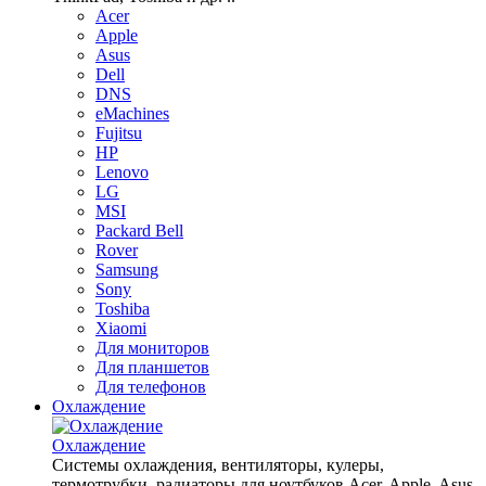
Acer
Apple
Asus
Dell
DNS
eMachines
Fujitsu
HP
Lenovo
LG
MSI
Packard Bell
Rover
Samsung
Sony
Toshiba
Xiaomi
Для мониторов
Для планшетов
Для телефонов
Охлаждение
Охлаждение
Системы охлаждения, вентиляторы, кулеры,
термотрубки, радиаторы для ноутбуков Acer, Apple, Asus,