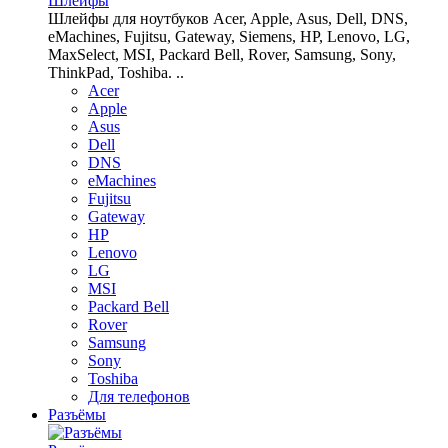
Шлейфы
Шлейфы для ноутбуков Acer, Apple, Asus, Dell, DNS,
eMachines, Fujitsu, Gateway, Siemens, HP, Lenovo, LG,
MaxSelect, MSI, Packard Bell, Rover, Samsung, Sony,
ThinkPad, Toshiba. ..
Acer
Apple
Asus
Dell
DNS
eMachines
Fujitsu
Gateway
HP
Lenovo
LG
MSI
Packard Bell
Rover
Samsung
Sony
Toshiba
Для телефонов
Разъёмы