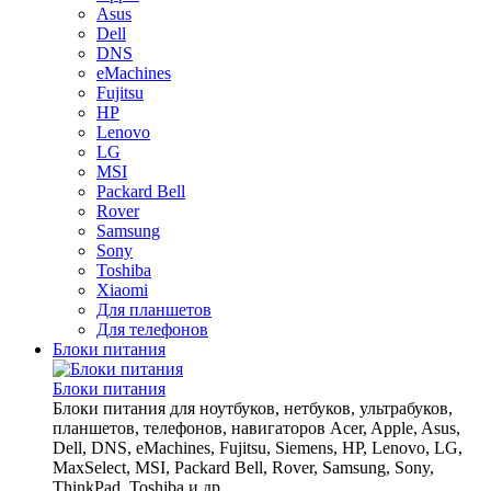
Asus
Dell
DNS
eMachines
Fujitsu
HP
Lenovo
LG
MSI
Packard Bell
Rover
Samsung
Sony
Toshiba
Xiaomi
Для планшетов
Для телефонов
Блоки питания
Блоки питания
Блоки питания для ноутбуков, нетбуков, ультрабуков,
планшетов, телефонов, навигаторов Acer, Apple, Asus,
Dell, DNS, eMachines, Fujitsu, Siemens, HP, Lenovo, LG,
MaxSelect, MSI, Packard Bell, Rover, Samsung, Sony,
ThinkPad, Toshiba и др. ..