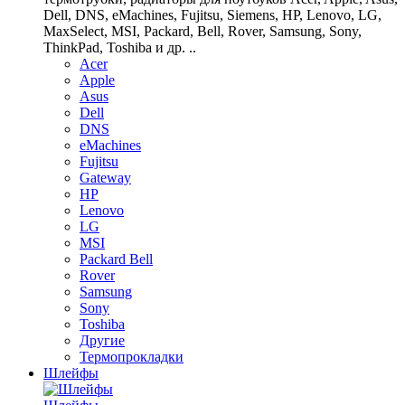
Dell, DNS, eMachines, Fujitsu, Siemens, HP, Lenovo, LG,
MaxSelect, MSI, Packard, Bell, Rover, Samsung, Sony,
ThinkPad, Toshiba и др. ..
Acer
Apple
Asus
Dell
DNS
eMachines
Fujitsu
Gateway
HP
Lenovo
LG
MSI
Packard Bell
Rover
Samsung
Sony
Toshiba
Другие
Термопрокладки
Шлейфы