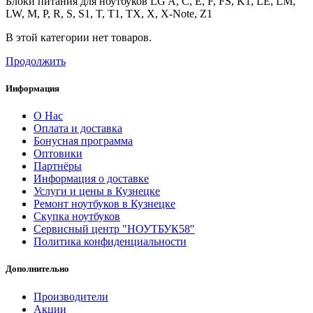
Блоки питания для ноутбуков LG A, C, E, F, FS, K1, LE, LM,
LW, M, P, R, S, S1, T, T1, TX, X, X-Note, Z1
В этой категории нет товаров.
Продолжить
Информация
О Нас
Оплата и доставка
Бонусная программа
Оптовики
Партнёры
Информация о доставке
Услуги и цены в Кузнецке
Ремонт ноутбуков в Кузнецке
Скупка ноутбуков
Сервисный центр "НОУТБУК58"
Политика конфиденциальности
Дополнительно
Производители
Акции