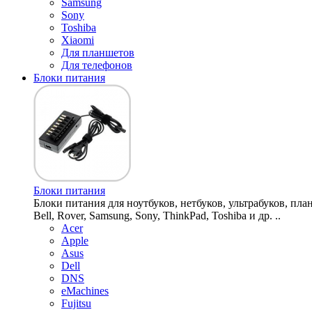
Samsung
Sony
Toshiba
Xiaomi
Для планшетов
Для телефонов
Блоки питания
Блоки питания
Блоки питания для ноутбуков, нетбуков, ультрабуков, планш
Bell, Rover, Samsung, Sony, ThinkPad, Toshiba и др. ..
Acer
Apple
Asus
Dell
DNS
eMachines
Fujitsu