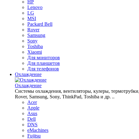
HP
Lenovo
LG
MSI
Packard Bell
Rover
Samsung
Sony
Toshiba
Xiaomi
Для мониторов
Для планшетов
Для телефонов
Охлаждение
Охлаждение
Системы охлаждения, вентиляторы, кулеры, термотрубки, рад
Rover, Samsung, Sony, ThinkPad, Toshiba и др. ..
Acer
Apple
Asus
Dell
DNS
eMachines
Fujitsu