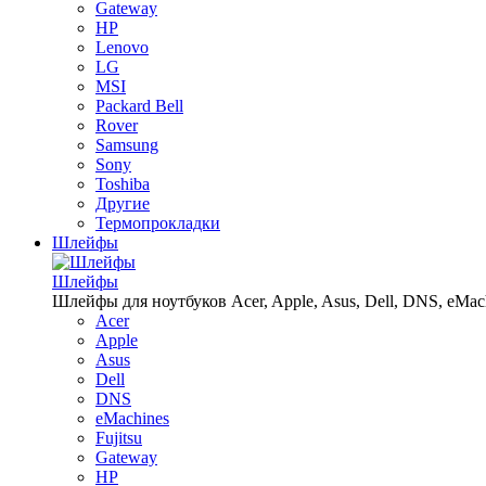
Gateway
HP
Lenovo
LG
MSI
Packard Bell
Rover
Samsung
Sony
Toshiba
Другие
Термопрокладки
Шлейфы
Шлейфы
Шлейфы для ноутбуков Acer, Apple, Asus, Dell, DNS, eMachin
Acer
Apple
Asus
Dell
DNS
eMachines
Fujitsu
Gateway
HP