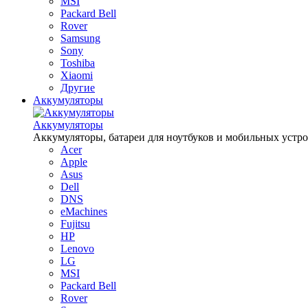
MSI
Packard Bell
Rover
Samsung
Sony
Toshiba
Xiaomi
Другие
Аккумуляторы
Аккумуляторы
Аккумуляторы, батареи для ноутбуков и мобильных устройств
Acer
Apple
Asus
Dell
DNS
eMachines
Fujitsu
HP
Lenovo
LG
MSI
Packard Bell
Rover