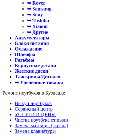
➥ Rover
➥ Samsung
➥ Sony
➥ Toshiba
➥ Xiaomi
➥ Другие
Аккумуляторы
Блоки питания
Охлаждение
Шлейфы
Разъёмы
Корпусные детали
Жесткие диски
Тачскрины/Дисплеи
➥ Уценённые товары
Ремонт ноутбуков в Кузнецке
Выкуп ноутбуков
Сервисный центр
УСЛУГИ И ЦЕНЫ
Чистка ноутбука от пыли
Замена матрицы (экрана)
Замена клавиатуры