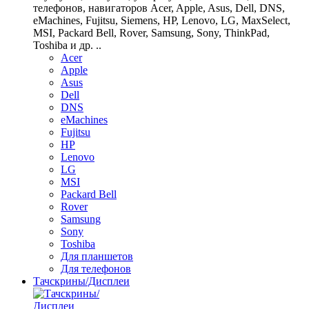
телефонов, навигаторов Acer, Apple, Asus, Dell, DNS,
eMachines, Fujitsu, Siemens, HP, Lenovo, LG, MaxSelect,
MSI, Packard Bell, Rover, Samsung, Sony, ThinkPad,
Toshiba и др. ..
Acer
Apple
Asus
Dell
DNS
eMachines
Fujitsu
HP
Lenovo
LG
MSI
Packard Bell
Rover
Samsung
Sony
Toshiba
Для планшетов
Для телефонов
Тачскрины/Дисплеи