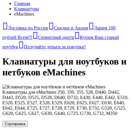
Главная
Клавиатуры
eMachines
Доставка по России
Скидки и Акции
Дарим 100
рублей Всем!!!
Сервисный центр
Купим Ваш старый
ноутбук
Получайте деньги за покупки!
Клавиатуры для ноутбуков и
нетбуков eMachines
Клавиатуры для eMachines 250, 350, 355, 528, D440, D442,
D443, D520, D525, D528, D640, D732, E430, E440, E442, E510,
E520, E525, E527, E528, E529, E620, E625, E627, E630, E640,
E642, E644, E725, E727, E728, E729, E730, E732, G520, G525,
G620, G625, G627, G630, G640, G725, G730, G732, M350
Сортировка