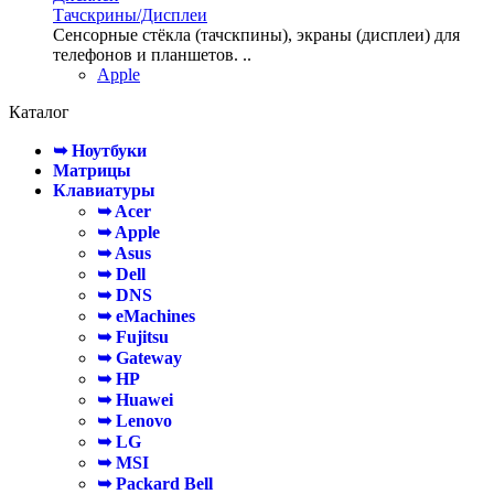
Тачскрины/Дисплеи
Сенсорные стёкла (тачскпины), экраны (дисплеи) для
телефонов и планшетов. ..
Apple
Каталог
➥ Ноутбуки
Матрицы
Клавиатуры
➥ Acer
➥ Apple
➥ Asus
➥ Dell
➥ DNS
➥ eMachines
➥ Fujitsu
➥ Gateway
➥ HP
➥ Huawei
➥ Lenovo
➥ LG
➥ MSI
➥ Packard Bell