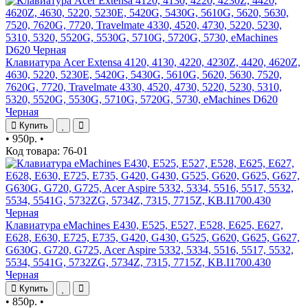
Клавиатура Acer Extensa 4120, 4130, 4220, 4230Z, 4420, 4620Z,
4630, 5220, 5230E, 5420G, 5430G, 5610G, 5620, 5630, 7520,
7620G, 7720, Travelmate 4330, 4520, 4730, 5220, 5230, 5310,
5320, 5520G, 5530G, 5710G, 5720G, 5730, eMachines D620
Черная
Купить
•
950р.
•
Код товара: 76-01
Клавиатура eMachines E430, E525, E527, E528, E625, E627,
E628, E630, E725, E735, G420, G430, G525, G620, G625, G627,
G630G, G720, G725, Acer Aspire 5332, 5334, 5516, 5517, 5532,
5534, 5541G, 5732ZG, 5734Z, 7315, 7715Z, KB.I1700.430
Черная
Купить
•
850р.
•