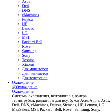
Asus
Dell
DNS
eMachines
Fujitsu
HP
Lenovo
LG
MSI
Packard Bell
Rover
Samsung
Sony
Toshiba
Xiaomi
Для мониторов
Для планшетов
Для телефонов
Охлаждение
Охлаждение
Системы охлаждения, вентиляторы, кулеры,
термотрубки, радиаторы для ноутбуков Acer, Apple, Asus,
Dell, DNS, eMachines, Fujitsu, Siemens, HP, Lenovo, LG,
MaxSelect, MSI, Packard, Bell, Rover, Samsung, Sony,