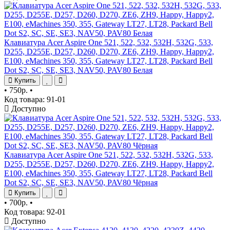
Клавиатура Acer Aspire One 521, 522, 532, 532H, 532G, 533,
D255, D255E, D257, D260, D270, ZE6, ZH9, Happy, Happy2,
E100, eMachines 350, 355, Gateway LT27, LT28, Packard Bell
Dot S2, SC, SE, SE3, NAV50, PAV80 Белая
Купить
•
750р.
•
Код товара: 91-01
Доступно
Клавиатура Acer Aspire One 521, 522, 532, 532H, 532G, 533,
D255, D255E, D257, D260, D270, ZE6, ZH9, Happy, Happy2,
E100, eMachines 350, 355, Gateway LT27, LT28, Packard Bell
Dot S2, SC, SE, SE3, NAV50, PAV80 Чёрная
Купить
•
700р.
•
Код товара: 92-01
Доступно