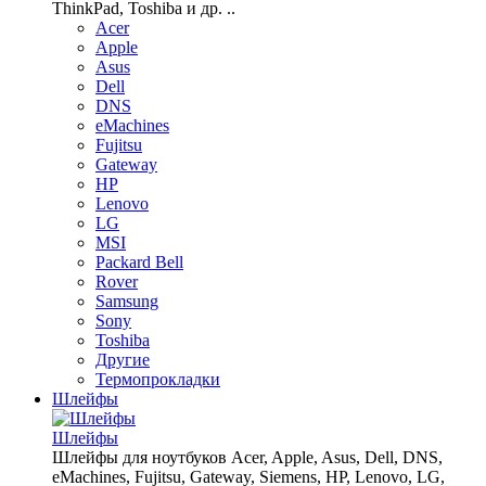
ThinkPad, Toshiba и др. ..
Acer
Apple
Asus
Dell
DNS
eMachines
Fujitsu
Gateway
HP
Lenovo
LG
MSI
Packard Bell
Rover
Samsung
Sony
Toshiba
Другие
Термопрокладки
Шлейфы
Шлейфы
Шлейфы для ноутбуков Acer, Apple, Asus, Dell, DNS,
eMachines, Fujitsu, Gateway, Siemens, HP, Lenovo, LG,