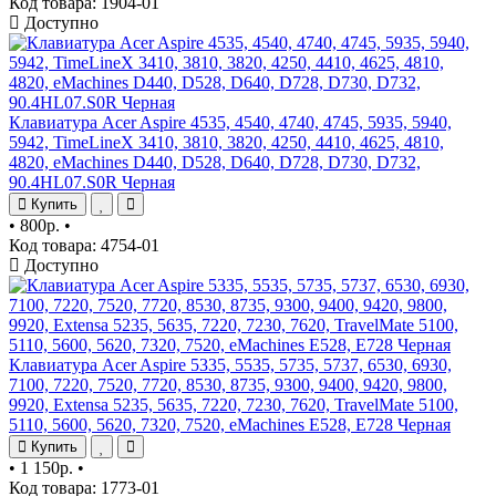
Код товара: 1904-01
Доступно
Клавиатура Acer Aspire 4535, 4540, 4740, 4745, 5935, 5940,
5942, TimeLineX 3410, 3810, 3820, 4250, 4410, 4625, 4810,
4820, eMachines D440, D528, D640, D728, D730, D732,
90.4HL07.S0R Черная
Купить
•
800р.
•
Код товара: 4754-01
Доступно
Клавиатура Acer Aspire 5335, 5535, 5735, 5737, 6530, 6930,
7100, 7220, 7520, 7720, 8530, 8735, 9300, 9400, 9420, 9800,
9920, Extensa 5235, 5635, 7220, 7230, 7620, TravelMate 5100,
5110, 5600, 5620, 7320, 7520, eMachines E528, E728 Черная
Купить
•
1 150р.
•
Код товара: 1773-01