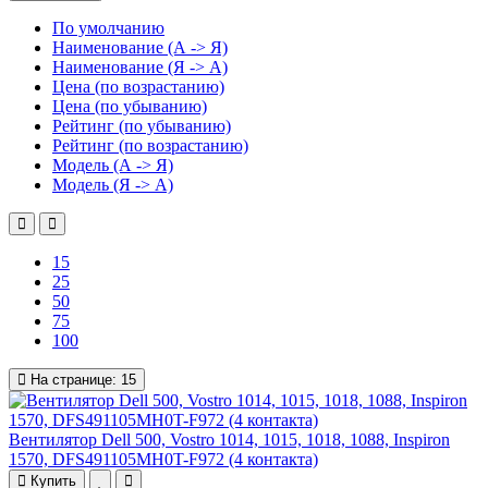
По умолчанию
Наименование (А -> Я)
Наименование (Я -> А)
Цена (по возрастанию)
Цена (по убыванию)
Рейтинг (по убыванию)
Рейтинг (по возрастанию)
Модель (А -> Я)
Модель (Я -> А)
15
25
50
75
100
На странице:
15
Вентилятор Dell 500, Vostro 1014, 1015, 1018, 1088, Inspiron
1570, DFS491105MH0T-F972 (4 контакта)
Купить