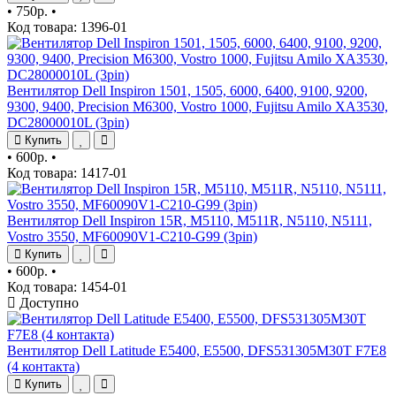
•
750р.
•
Код товара: 1396-01
Вентилятор Dell Inspiron 1501, 1505, 6000, 6400, 9100, 9200,
9300, 9400, Precision M6300, Vostro 1000, Fujitsu Amilo XA3530,
DC28000010L (3pin)
Купить
•
600р.
•
Код товара: 1417-01
Вентилятор Dell Inspiron 15R, M5110, M511R, N5110, N5111,
Vostro 3550, MF60090V1-C210-G99 (3pin)
Купить
•
600р.
•
Код товара: 1454-01
Доступно
Вентилятор Dell Latitude E5400, E5500, DFS531305M30T F7E8
(4 контакта)
Купить