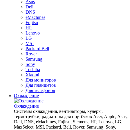
Asus
Dell
DNS
eMachines
Fujitsu
HP
Lenovo
LG
MSI
Packard Bell
Rover
Samsung
Sony
Toshiba
Xiaomi
Для мониторов
Для планшетов
Для телефонов
Охлаждение
Охлаждение
Системы охлаждения, вентиляторы, кулеры,
термотрубки, радиаторы для ноутбуков Acer, Apple, Asus,
Dell, DNS, eMachines, Fujitsu, Siemens, HP, Lenovo, LG,
MaxSelect, MSI, Packard, Bell, Rover, Samsung, Sony,