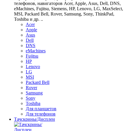
телефонов, навигаторов Acer, Apple, Asus, Dell, DNS,
eMachines, Fujitsu, Siemens, HP, Lenovo, LG, MaxSelect,
MSI, Packard Bell, Rover, Samsung, Sony, ThinkPad,
Toshiba и др. ..
Acer
Apple
Asus
Dell
DNS
eMachines
Fujitsu
HP
Lenovo
LG
MSI
Packard Bell
Rover
Samsung
Sony
Toshiba
Для планшетов
Для телефонов
Тачскрины/Дисплеи