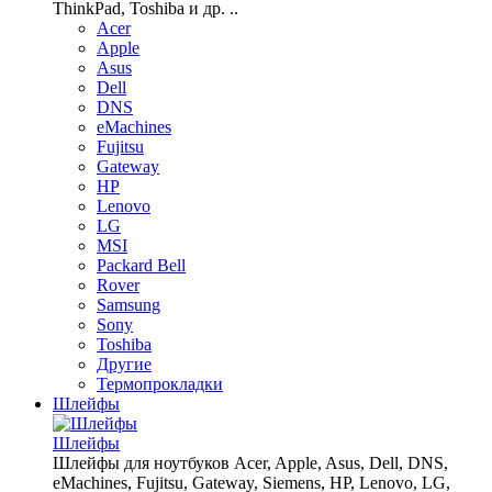
ThinkPad, Toshiba и др. ..
Acer
Apple
Asus
Dell
DNS
eMachines
Fujitsu
Gateway
HP
Lenovo
LG
MSI
Packard Bell
Rover
Samsung
Sony
Toshiba
Другие
Термопрокладки
Шлейфы
Шлейфы
Шлейфы для ноутбуков Acer, Apple, Asus, Dell, DNS,
eMachines, Fujitsu, Gateway, Siemens, HP, Lenovo, LG,