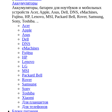
Аккумуляторы
Аккумуляторы, батареи для ноутбуков и мобильных
устройств Acer, Apple, Asus, Dell, DNS, eMachines,
Fujitsu, HP, Lenovo, MSI, Packard Bell, Rover, Samsung,
Sony, Toshiba. ..
Acer
Apple
Asus
Dell
DNS
eMachines
Fujitsu
HP
Lenovo
LG
MSI
Packard Bell
Rover
Samsung
Sony
Toshiba
Xiaomi
Для планшетов
Для телефонов
Блоки питания