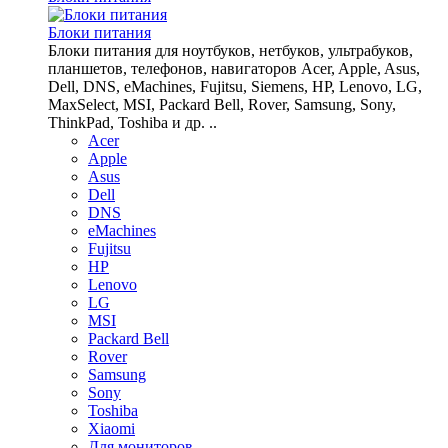
Блоки питания
Блоки питания для ноутбуков, нетбуков, ультрабуков,
планшетов, телефонов, навигаторов Acer, Apple, Asus,
Dell, DNS, eMachines, Fujitsu, Siemens, HP, Lenovo, LG,
MaxSelect, MSI, Packard Bell, Rover, Samsung, Sony,
ThinkPad, Toshiba и др. ..
Acer
Apple
Asus
Dell
DNS
eMachines
Fujitsu
HP
Lenovo
LG
MSI
Packard Bell
Rover
Samsung
Sony
Toshiba
Xiaomi
Для мониторов