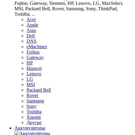
Fujitsu, Gateway, Siemens, HP, Lenovo, LG, MaxSelect,
MSI, Packard Bell, Rover, Samsung, Sony, ThinkPad,
Toshiba. ..
Acer
Apple
Asus
Dell
DNS
eMachines
Fujitsu
Gateway
HP
Huawei
Lenovo
LG
MSI
Packard Bell
Rover
Samsung
Sony
Toshiba
Xiaomi
Другие
Аккумуляторы