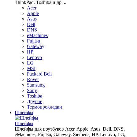
ThinkPad, Toshiba и др. ..
Acer
Apple
Asus
Dell
DNS
eMachines
Fujitsu
Gateway
HP
Lenovo
LG
MSI
Packard Bell
Rover
Samsung
Sony
Toshiba
Другие
Термопрокладки
Шлейфы
Шлейфы
Шлейфы для ноутбуков Acer, Apple, Asus, Dell, DNS,
eMachines, Fujitsu, Gateway, Siemens, HP, Lenovo, LG,