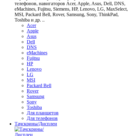
телефонов, навигаторов Acer, Apple, Asus, Dell, DNS,
eMachines, Fujitsu, Siemens, HP, Lenovo, LG, MaxSelect,
MSI, Packard Bell, Rover, Samsung, Sony, ThinkPad,
Toshiba и др. ..
Acer
Apple
Asus
Dell
DNS
eMachines
Fujitsu
HP
Lenovo
LG
MSI
Packard Bell
Rover
Samsung
Sony
Toshiba
Для планшетов
Для телефонов
Тачскрины/Дисплеи