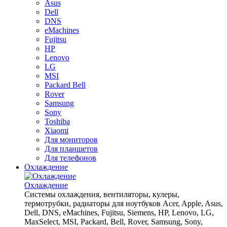
Asus
Dell
DNS
eMachines
Fujitsu
HP
Lenovo
LG
MSI
Packard Bell
Rover
Samsung
Sony
Toshiba
Xiaomi
Для мониторов
Для планшетов
Для телефонов
Охлаждение
Охлаждение
Системы охлаждения, вентиляторы, кулеры,
термотрубки, радиаторы для ноутбуков Acer, Apple, Asus,
Dell, DNS, eMachines, Fujitsu, Siemens, HP, Lenovo, LG,
MaxSelect, MSI, Packard, Bell, Rover, Samsung, Sony,