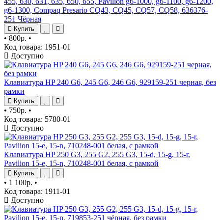
455, 630, 631, 635, 650, 655, Pavilion g6-1000, g6-1100, g6-1200,
g6-1300, Compaq Presario CQ43, CQ45, CQ57, CQ58, 636376-
251 Чёрная
Купить
•
800р.
•
Код товара: 1951-01
Доступно
Клавиатура HP 240 G6, 245 G6, 246 G6, 929159-251 черная, без
рамки
Купить
•
750р.
•
Код товара: 5780-01
Доступно
Клавиатура HP 250 G3, 255 G2, 255 G3, 15-d, 15-g, 15-r,
Pavilion 15-e, 15-n, 710248-001 белая, с рамкой
Купить
•
1 100р.
•
Код товара: 1911-01
Доступно