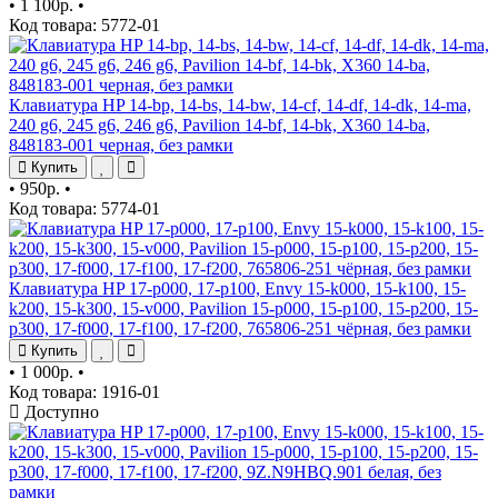
•
1 100р.
•
Код товара: 5772-01
Клавиатура HP 14-bp, 14-bs, 14-bw, 14-cf, 14-df, 14-dk, 14-ma,
240 g6, 245 g6, 246 g6, Pavilion 14-bf, 14-bk, X360 14-ba,
848183-001 черная, без рамки
Купить
•
950р.
•
Код товара: 5774-01
Клавиатура HP 17-p000, 17-p100, Envy 15-k000, 15-k100, 15-
k200, 15-k300, 15-v000, Pavilion 15-p000, 15-p100, 15-p200, 15-
p300, 17-f000, 17-f100, 17-f200, 765806-251 чёрная, без рамки
Купить
•
1 000р.
•
Код товара: 1916-01
Доступно