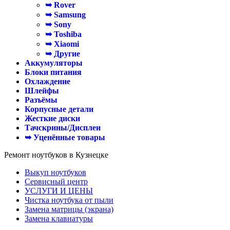
➥ Rover
➥ Samsung
➥ Sony
➥ Toshiba
➥ Xiaomi
➥ Другие
Аккумуляторы
Блоки питания
Охлаждение
Шлейфы
Разъёмы
Корпусные детали
Жесткие диски
Тачскрины/Дисплеи
➥ Уценённые товары
Ремонт ноутбуков в Кузнецке
Выкуп ноутбуков
Сервисный центр
УСЛУГИ И ЦЕНЫ
Чистка ноутбука от пыли
Замена матрицы (экрана)
Замена клавиатуры