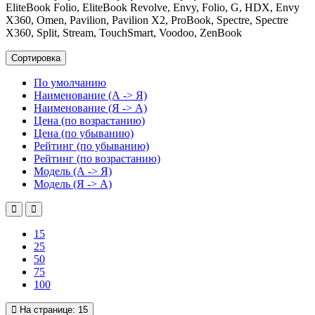
EliteBook Folio, EliteBook Revolve, Envy, Folio, G, HDX, Envy
X360, Omen, Pavilion, Pavilion X2, ProBook, Spectre, Spectre
X360, Split, Stream, TouchSmart, Voodoo, ZenBook
Сортировка
По умолчанию
Наименование (А -> Я)
Наименование (Я -> А)
Цена (по возрастанию)
Цена (по убыванию)
Рейтинг (по убыванию)
Рейтинг (по возрастанию)
Модель (А -> Я)
Модель (Я -> А)
15
25
50
75
100
На странице:
15