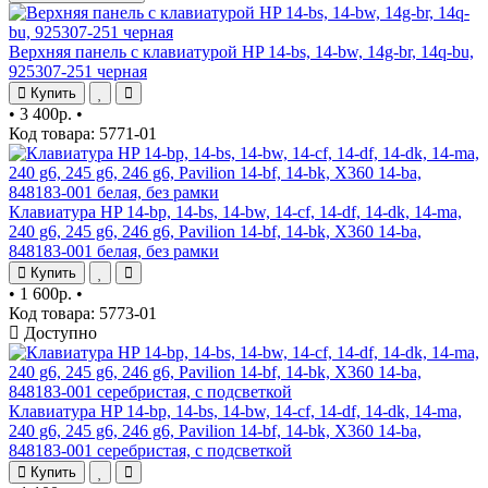
Верхняя панель с клавиатурой HP 14-bs, 14-bw, 14g-br, 14q-bu,
925307-251 черная
Купить
•
3 400р.
•
Код товара: 5771-01
Клавиатура HP 14-bp, 14-bs, 14-bw, 14-cf, 14-df, 14-dk, 14-ma,
240 g6, 245 g6, 246 g6, Pavilion 14-bf, 14-bk, X360 14-ba,
848183-001 белая, без рамки
Купить
•
1 600р.
•
Код товара: 5773-01
Доступно
Клавиатура HP 14-bp, 14-bs, 14-bw, 14-cf, 14-df, 14-dk, 14-ma,
240 g6, 245 g6, 246 g6, Pavilion 14-bf, 14-bk, X360 14-ba,
848183-001 серебристая, с подсветкой
Купить