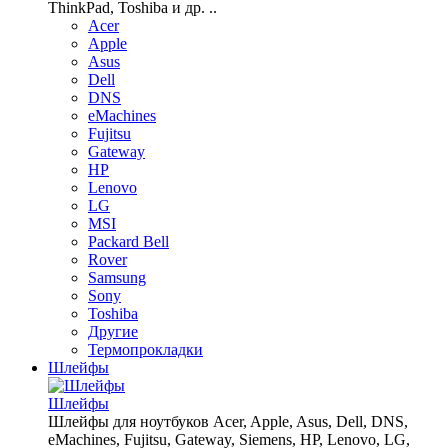
ThinkPad, Toshiba и др. ..
Acer
Apple
Asus
Dell
DNS
eMachines
Fujitsu
Gateway
HP
Lenovo
LG
MSI
Packard Bell
Rover
Samsung
Sony
Toshiba
Другие
Термопрокладки
Шлейфы
Шлейфы
Шлейфы для ноутбуков Acer, Apple, Asus, Dell, DNS,
eMachines, Fujitsu, Gateway, Siemens, HP, Lenovo, LG,