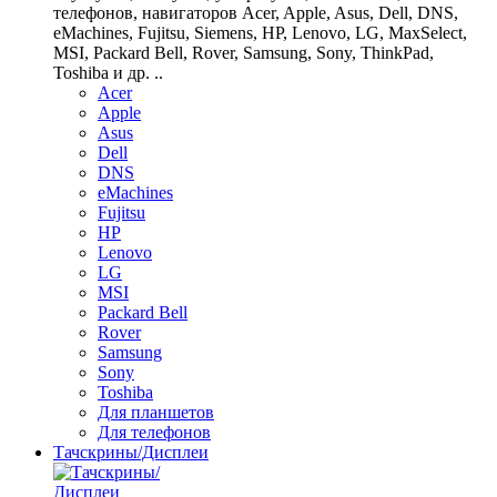
телефонов, навигаторов Acer, Apple, Asus, Dell, DNS,
eMachines, Fujitsu, Siemens, HP, Lenovo, LG, MaxSelect,
MSI, Packard Bell, Rover, Samsung, Sony, ThinkPad,
Toshiba и др. ..
Acer
Apple
Asus
Dell
DNS
eMachines
Fujitsu
HP
Lenovo
LG
MSI
Packard Bell
Rover
Samsung
Sony
Toshiba
Для планшетов
Для телефонов
Тачскрины/Дисплеи