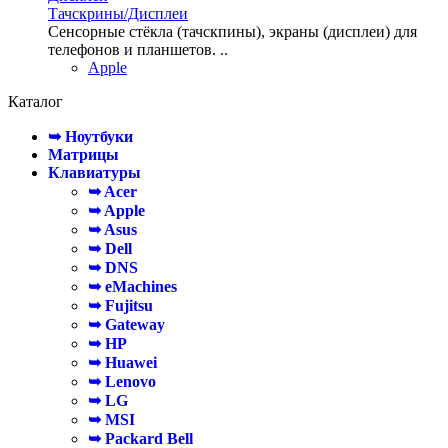
Тачскрины/Дисплеи
Сенсорные стёкла (тачскпины), экраны (дисплеи) для
телефонов и планшетов. ..
Apple
Каталог
➥ Ноутбуки
Матрицы
Клавиатуры
➥ Acer
➥ Apple
➥ Asus
➥ Dell
➥ DNS
➥ eMachines
➥ Fujitsu
➥ Gateway
➥ HP
➥ Huawei
➥ Lenovo
➥ LG
➥ MSI
➥ Packard Bell