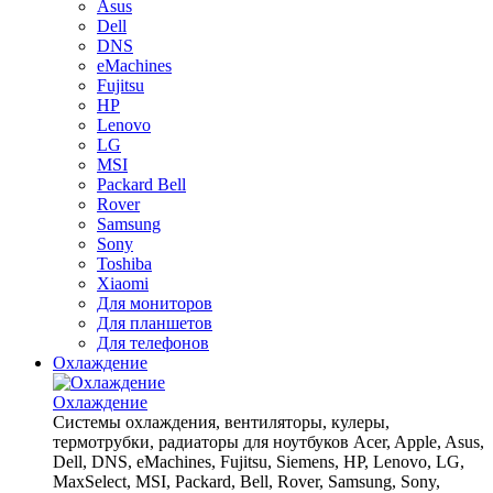
Asus
Dell
DNS
eMachines
Fujitsu
HP
Lenovo
LG
MSI
Packard Bell
Rover
Samsung
Sony
Toshiba
Xiaomi
Для мониторов
Для планшетов
Для телефонов
Охлаждение
Охлаждение
Системы охлаждения, вентиляторы, кулеры,
термотрубки, радиаторы для ноутбуков Acer, Apple, Asus,
Dell, DNS, eMachines, Fujitsu, Siemens, HP, Lenovo, LG,
MaxSelect, MSI, Packard, Bell, Rover, Samsung, Sony,