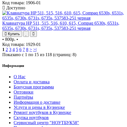
Код товара: 1906-01
Доступно
Клавиатура HP 511, 515, 516, 610, 615, Compaq 6530s, 6531s,
6535s, 6730s, 6731s, 6735s, 537583-251 черная
Купить
•
800р.
•
Код товара: 1929-01
1
2
3
4
5
6
7
8
>
>|
Показано с 1 по 15 из 118 (страниц: 8)
Информация
О Нас
Оплата и доставка
Бонусная программа
Оптовики
Партнёры
Информация о доставке
Услуги и цены в Кузнецке
Ремонт ноутбуков в Кузнецке
Скупка ноутбуков
Сервисный центр "НОУТБУК58"