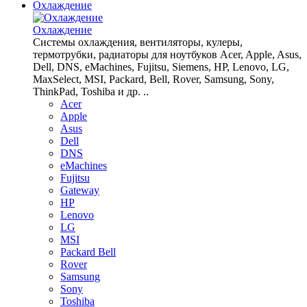
Охлаждение
Охлаждение
Системы охлаждения, вентиляторы, кулеры,
термотрубки, радиаторы для ноутбуков Acer, Apple, Asus,
Dell, DNS, eMachines, Fujitsu, Siemens, HP, Lenovo, LG,
MaxSelect, MSI, Packard, Bell, Rover, Samsung, Sony,
ThinkPad, Toshiba и др. ..
Acer
Apple
Asus
Dell
DNS
eMachines
Fujitsu
Gateway
HP
Lenovo
LG
MSI
Packard Bell
Rover
Samsung
Sony
Toshiba